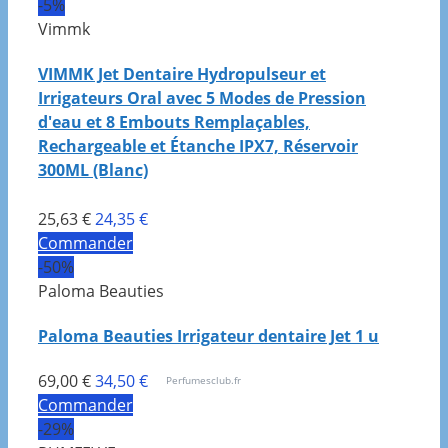
-5%
Vimmk
VIMMK Jet Dentaire Hydropulseur et
Irrigateurs Oral avec 5 Modes de Pression
d'eau et 8 Embouts Remplaçables,
Rechargeable et Étanche IPX7, Réservoir
300ML (Blanc)
25,63 €
24,35 €
Commander
-50%
Paloma Beauties
Paloma Beauties Irrigateur dentaire Jet 1 u
69,00 €
34,50 €
Perfumesclub.fr
Commander
-29%